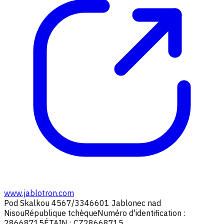
www.jablotron.com
Pod Skalkou 4567/33
46601 Jablonec nad
Nisou
République tchèque
Numéro d'identification :
28668715
ÉTAIN : CZ28668715