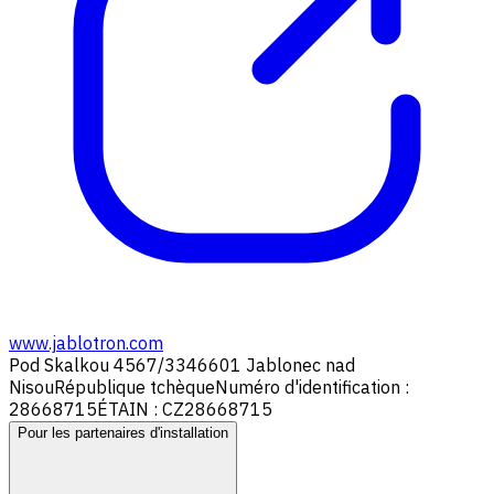
www.jablotron.com
Pod Skalkou 4567/33
46601 Jablonec nad
Nisou
République tchèque
Numéro d'identification :
28668715
ÉTAIN : CZ28668715
Pour les partenaires d'installation