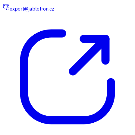
export@jablotron.cz