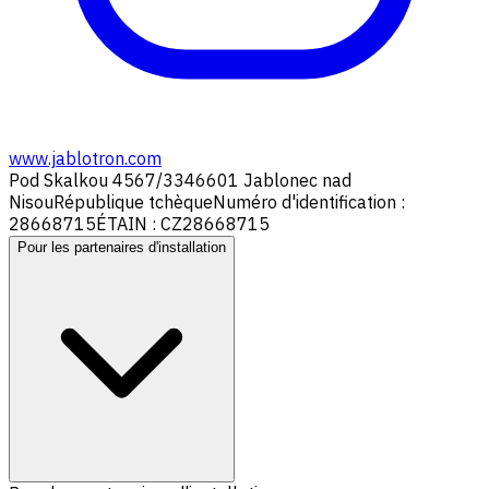
www.jablotron.com
Pod Skalkou 4567/33
46601 Jablonec nad
Nisou
République tchèque
Numéro d'identification :
28668715
ÉTAIN : CZ28668715
Pour les partenaires d'installation