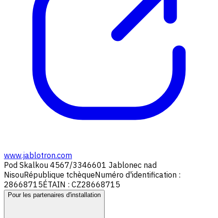
www.jablotron.com
Pod Skalkou 4567/33
46601 Jablonec nad
Nisou
République tchèque
Numéro d'identification :
28668715
ÉTAIN : CZ28668715
Pour les partenaires d'installation