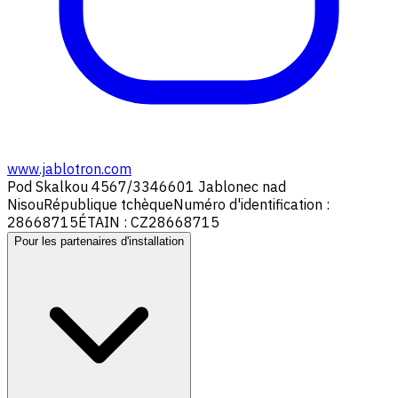
www.jablotron.com
Pod Skalkou 4567/33
46601 Jablonec nad
Nisou
République tchèque
Numéro d'identification :
28668715
ÉTAIN : CZ28668715
Pour les partenaires d'installation