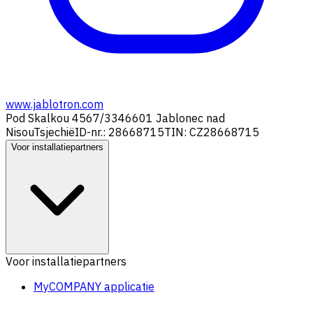
www.jablotron.com
Pod Skalkou 4567/33
46601 Jablonec nad
Nisou
Tsjechië
ID-nr.: 28668715
TIN: CZ28668715
Voor installatiepartners
Voor installatiepartners
MyCOMPANY applicatie