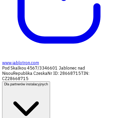
www.jablotron.com
Pod Skalkou 4567/33
46601 Jablonec nad
Nisou
Republika Czeska
Nr ID: 28668715
TIN:
CZ28668715
Dla partnerów instalacyjnych