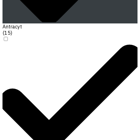
Antracyt
(
15
)