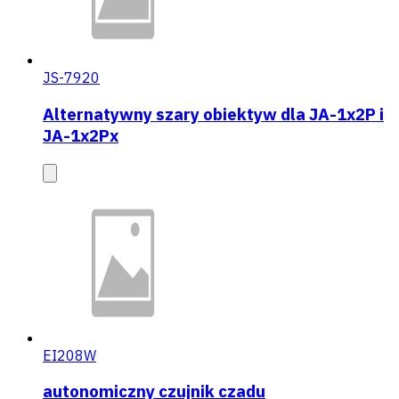
JS-7920
Alternatywny szary obiektyw dla JA-1x2P i
JA-1x2Px
EI208W
autonomiczny czujnik czadu