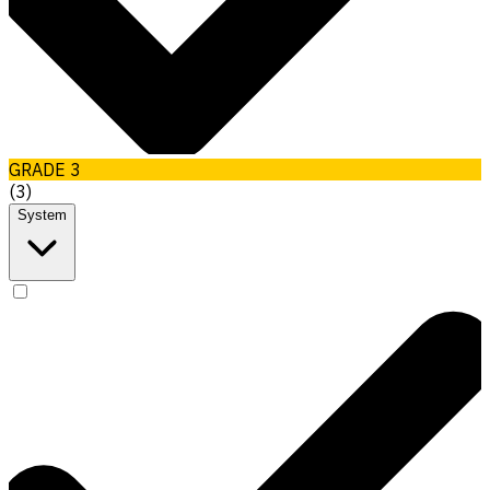
GRADE 3
(
3
)
System