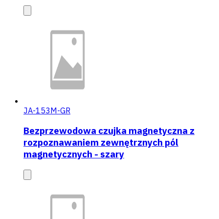
JA-153M-GR
Bezprzewodowa czujka magnetyczna z
rozpoznawaniem zewnętrznych pól
magnetycznych - szary