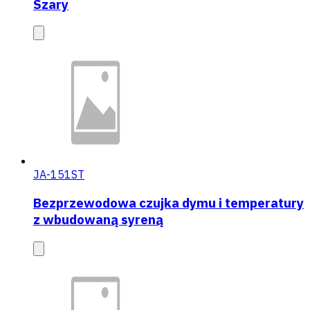
Szary
JA-151ST
Bezprzewodowa czujka dymu i temperatury
z wbudowaną syreną