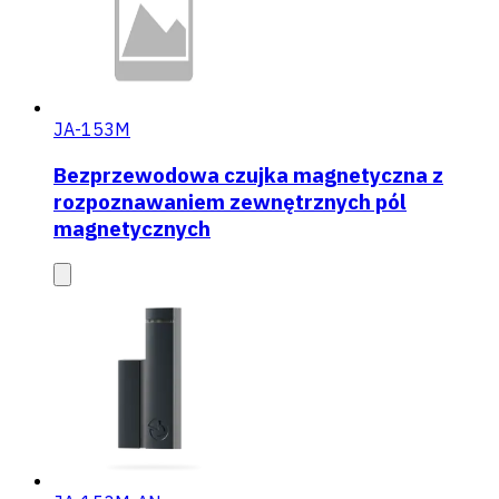
JA-153M
Bezprzewodowa czujka magnetyczna z
rozpoznawaniem zewnętrznych pól
magnetycznych