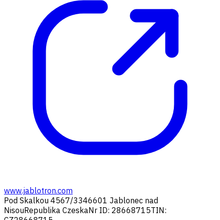
www.jablotron.com
Pod Skalkou 4567/33
46601 Jablonec nad
Nisou
Republika Czeska
Nr ID: 28668715
TIN:
CZ28668715