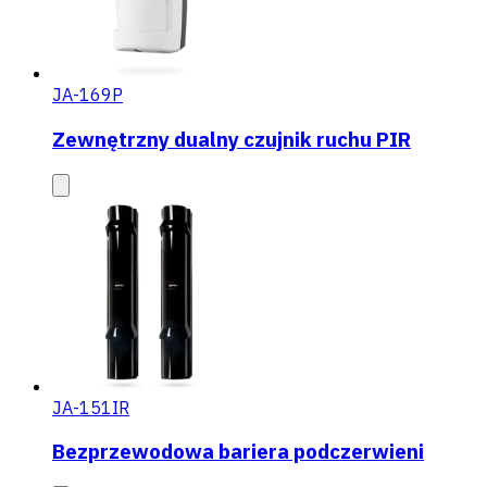
JA-169P
Zewnętrzny dualny czujnik ruchu PIR
JA-151IR
Bezprzewodowa bariera podczerwieni