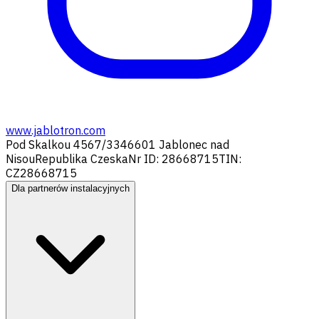
www.jablotron.com
Pod Skalkou 4567/33
46601 Jablonec nad
Nisou
Republika Czeska
Nr ID: 28668715
TIN:
CZ28668715
Dla partnerów instalacyjnych