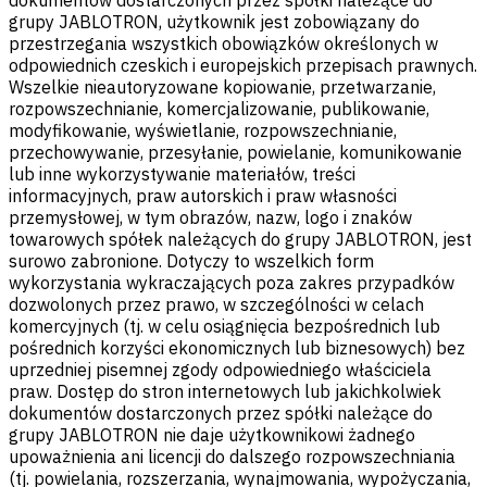
grupy JABLOTRON, użytkownik jest zobowiązany do
przestrzegania wszystkich obowiązków określonych w
odpowiednich czeskich i europejskich przepisach prawnych.
Wszelkie nieautoryzowane kopiowanie, przetwarzanie,
rozpowszechnianie, komercjalizowanie, publikowanie,
modyfikowanie, wyświetlanie, rozpowszechnianie,
przechowywanie, przesyłanie, powielanie, komunikowanie
lub inne wykorzystywanie materiałów, treści
informacyjnych, praw autorskich i praw własności
przemysłowej, w tym obrazów, nazw, logo i znaków
towarowych spółek należących do grupy JABLOTRON, jest
surowo zabronione. Dotyczy to wszelkich form
wykorzystania wykraczających poza zakres przypadków
dozwolonych przez prawo, w szczególności w celach
komercyjnych (tj. w celu osiągnięcia bezpośrednich lub
pośrednich korzyści ekonomicznych lub biznesowych) bez
uprzedniej pisemnej zgody odpowiedniego właściciela
praw. Dostęp do stron internetowych lub jakichkolwiek
dokumentów dostarczonych przez spółki należące do
grupy JABLOTRON nie daje użytkownikowi żadnego
upoważnienia ani licencji do dalszego rozpowszechniania
(tj. powielania, rozszerzania, wynajmowania, wypożyczania,