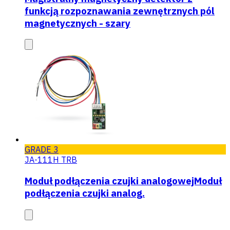
funkcją rozpoznawania zewnętrznych pól
magnetycznych - szary
GRADE 3
JA-111H TRB
Moduł podłączenia czujki analogowejModuł
podłączenia czujki analog.