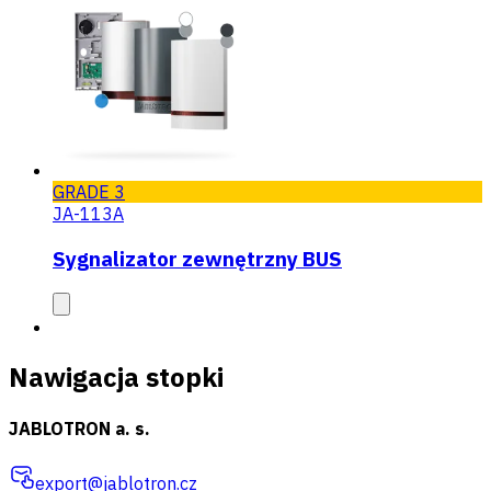
GRADE 3
JA-113A
Sygnalizator zewnętrzny BUS
Nawigacja stopki
JABLOTRON a. s.
export@jablotron.cz