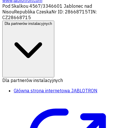
www.jablotron.com
Pod Skalkou 4567/33
46601 Jablonec nad
Nisou
Republika Czeska
Nr ID: 28668715
TIN:
CZ28668715
Dla partnerów instalacyjnych
Dla partnerów instalacyjnych
Główna strona internetowa JABLOTRON