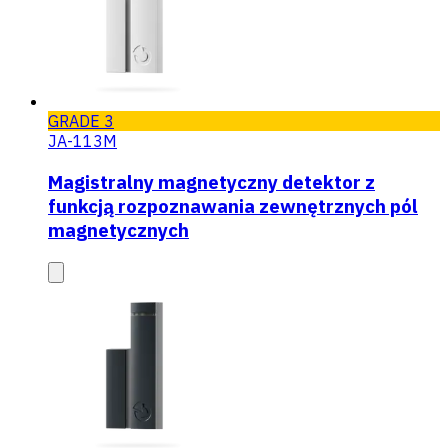
GRADE 3
JA-113M
Magistralny magnetyczny detektor z
funkcją rozpoznawania zewnętrznych pól
magnetycznych