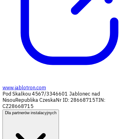
www.jablotron.com
Pod Skalkou 4567/33
46601 Jablonec nad
Nisou
Republika Czeska
Nr ID: 28668715
TIN:
CZ28668715
Dla partnerów instalacyjnych