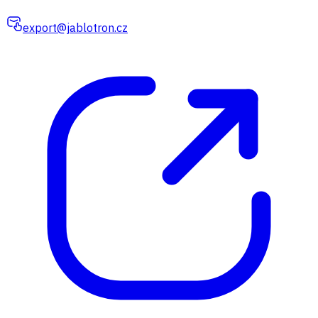
export@jablotron.cz