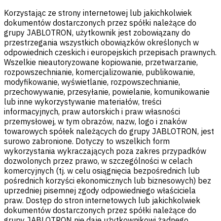
Korzystając ze strony internetowej lub jakichkolwiek
dokumentów dostarczonych przez spółki należące do
grupy JABLOTRON, użytkownik jest zobowiązany do
przestrzegania wszystkich obowiązków określonych w
odpowiednich czeskich i europejskich przepisach prawnych.
Wszelkie nieautoryzowane kopiowanie, przetwarzanie,
rozpowszechnianie, komercjalizowanie, publikowanie,
modyfikowanie, wyświetlanie, rozpowszechnianie,
przechowywanie, przesyłanie, powielanie, komunikowanie
lub inne wykorzystywanie materiałów, treści
informacyjnych, praw autorskich i praw własności
przemysłowej, w tym obrazów, nazw, logo i znaków
towarowych spółek należących do grupy JABLOTRON, jest
surowo zabronione. Dotyczy to wszelkich form
wykorzystania wykraczających poza zakres przypadków
dozwolonych przez prawo, w szczególności w celach
komercyjnych (tj. w celu osiągnięcia bezpośrednich lub
pośrednich korzyści ekonomicznych lub biznesowych) bez
uprzedniej pisemnej zgody odpowiedniego właściciela
praw. Dostęp do stron internetowych lub jakichkolwiek
dokumentów dostarczonych przez spółki należące do
grupy JABLOTRON nie daje użytkownikowi żadnego