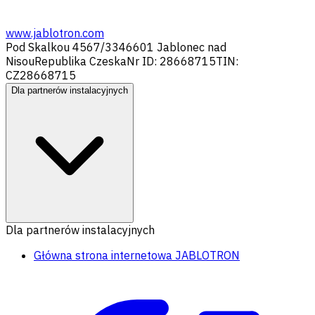
www.jablotron.com
Pod Skalkou 4567/33
46601 Jablonec nad
Nisou
Republika Czeska
Nr ID: 28668715
TIN:
CZ28668715
Dla partnerów instalacyjnych
Dla partnerów instalacyjnych
Główna strona internetowa JABLOTRON