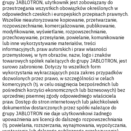
grupy JABLOTRON, użytkownik jest zobowiązany do
przestrzegania wszystkich obowiązków określonych w
odpowiednich czeskich i europejskich przepisach prawnych.
Wszelkie nieautoryzowane kopiowanie, przetwarzanie,
rozpowszechnianie, komercjalizowanie, publikowanie,
modyfikowanie, wyświetlanie, rozpowszechnianie,
przechowywanie, przesyłanie, powielanie, komunikowanie
lub inne wykorzystywanie materiałów, treści
informacyjnych, praw autorskich i praw własności
przemysłowej, w tym obrazów, nazw, logo i znaków
towarowych spółek należących do grupy JABLOTRON, jest
surowo zabronione. Dotyczy to wszelkich form
wykorzystania wykraczających poza zakres przypadków
dozwolonych przez prawo, w szczególności w celach
komercyjnych (tj. w celu osiągnięcia bezpośrednich lub
pośrednich korzyści ekonomicznych lub biznesowych) bez
uprzedniej pisemnej zgody odpowiedniego właściciela
praw. Dostęp do stron internetowych lub jakichkolwiek
dokumentów dostarczonych przez spółki należące do
grupy JABLOTRON nie daje użytkownikowi żadnego
upoważnienia ani licencji do dalszego rozpowszechniania
(tj. powielania, rozszerzania, wynajmowania, wypożyczania,
wystawiania lub dalszego publicznego przekazywania)