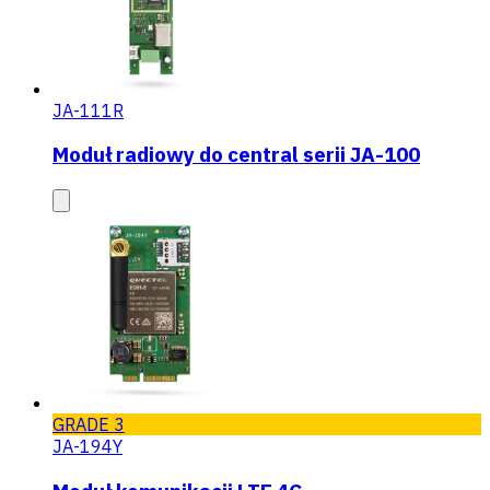
JA-111R
Moduł radiowy do central serii JA-100
GRADE 3
JA-194Y