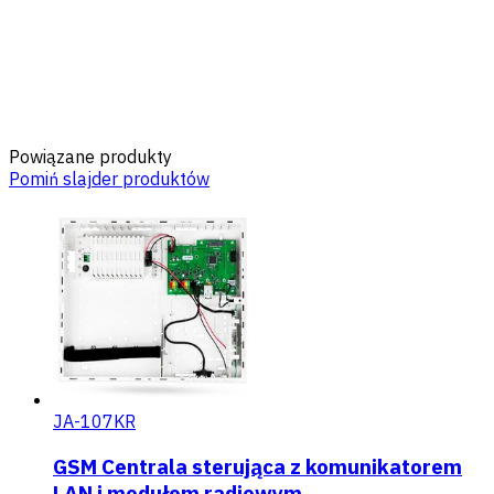
Powiązane produkty
Pomiń slajder produktów
JA-107KR
GSM Centrala sterująca z komunikatorem
LAN i modułem radiowym