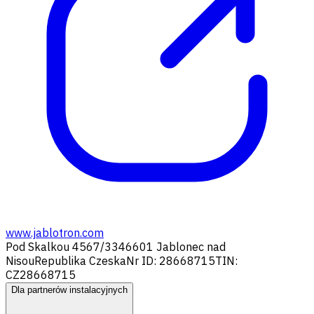
www.jablotron.com
Pod Skalkou 4567/33
46601 Jablonec nad
Nisou
Republika Czeska
Nr ID: 28668715
TIN:
CZ28668715
Dla partnerów instalacyjnych