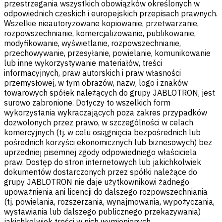
przestrzegania wszystkich obowiązków określonych w
odpowiednich czeskich i europejskich przepisach prawnych.
Wszelkie nieautoryzowane kopiowanie, przetwarzanie,
rozpowszechnianie, komercjalizowanie, publikowanie,
modyfikowanie, wyświetlanie, rozpowszechnianie,
przechowywanie, przesyłanie, powielanie, komunikowanie
lub inne wykorzystywanie materiałów, treści
informacyjnych, praw autorskich i praw własności
przemysłowej, w tym obrazów, nazw, logo i znaków
towarowych spółek należących do grupy JABLOTRON, jest
surowo zabronione. Dotyczy to wszelkich form
wykorzystania wykraczających poza zakres przypadków
dozwolonych przez prawo, w szczególności w celach
komercyjnych (tj. w celu osiągnięcia bezpośrednich lub
pośrednich korzyści ekonomicznych lub biznesowych) bez
uprzedniej pisemnej zgody odpowiedniego właściciela
praw. Dostęp do stron internetowych lub jakichkolwiek
dokumentów dostarczonych przez spółki należące do
grupy JABLOTRON nie daje użytkownikowi żadnego
upoważnienia ani licencji do dalszego rozpowszechniania
(tj. powielania, rozszerzania, wynajmowania, wypożyczania,
wystawiania lub dalszego publicznego przekazywania)
jakichkolwiek treści w nich wymienionych.