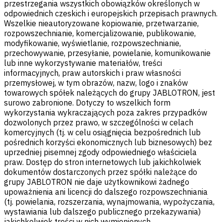
przestrzegania wszystkich obowiązków określonych w
odpowiednich czeskich i europejskich przepisach prawnych.
Wszelkie nieautoryzowane kopiowanie, przetwarzanie,
rozpowszechnianie, komercjalizowanie, publikowanie,
modyfikowanie, wyświetlanie, rozpowszechnianie,
przechowywanie, przesyłanie, powielanie, komunikowanie
lub inne wykorzystywanie materiałów, treści
informacyjnych, praw autorskich i praw własności
przemysłowej, w tym obrazów, nazw, logo i znaków
towarowych spółek należących do grupy JABLOTRON, jest
surowo zabronione. Dotyczy to wszelkich form
wykorzystania wykraczających poza zakres przypadków
dozwolonych przez prawo, w szczególności w celach
komercyjnych (tj. w celu osiągnięcia bezpośrednich lub
pośrednich korzyści ekonomicznych lub biznesowych) bez
uprzedniej pisemnej zgody odpowiedniego właściciela
praw. Dostęp do stron internetowych lub jakichkolwiek
dokumentów dostarczonych przez spółki należące do
grupy JABLOTRON nie daje użytkownikowi żadnego
upoważnienia ani licencji do dalszego rozpowszechniania
(tj. powielania, rozszerzania, wynajmowania, wypożyczania,
wystawiania lub dalszego publicznego przekazywania)
jakichkolwiek treści w nich wymienionych.