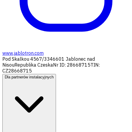
www.jablotron.com
Pod Skalkou 4567/33
46601 Jablonec nad
Nisou
Republika Czeska
Nr ID: 28668715
TIN:
CZ28668715
Dla partnerów instalacyjnych