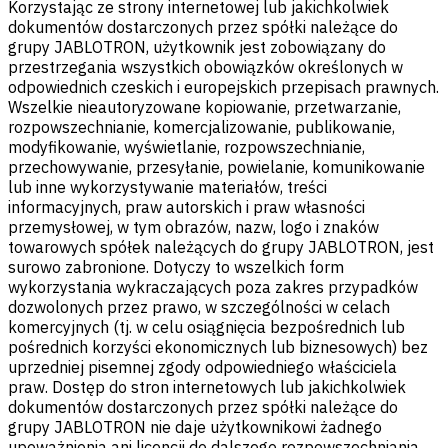
Korzystając ze strony internetowej lub jakichkolwiek
dokumentów dostarczonych przez spółki należące do
grupy JABLOTRON, użytkownik jest zobowiązany do
przestrzegania wszystkich obowiązków określonych w
odpowiednich czeskich i europejskich przepisach prawnych.
Wszelkie nieautoryzowane kopiowanie, przetwarzanie,
rozpowszechnianie, komercjalizowanie, publikowanie,
modyfikowanie, wyświetlanie, rozpowszechnianie,
przechowywanie, przesyłanie, powielanie, komunikowanie
lub inne wykorzystywanie materiałów, treści
informacyjnych, praw autorskich i praw własności
przemysłowej, w tym obrazów, nazw, logo i znaków
towarowych spółek należących do grupy JABLOTRON, jest
surowo zabronione. Dotyczy to wszelkich form
wykorzystania wykraczających poza zakres przypadków
dozwolonych przez prawo, w szczególności w celach
komercyjnych (tj. w celu osiągnięcia bezpośrednich lub
pośrednich korzyści ekonomicznych lub biznesowych) bez
uprzedniej pisemnej zgody odpowiedniego właściciela
praw. Dostęp do stron internetowych lub jakichkolwiek
dokumentów dostarczonych przez spółki należące do
grupy JABLOTRON nie daje użytkownikowi żadnego
upoważnienia ani licencji do dalszego rozpowszechniania