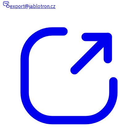
export@jablotron.cz