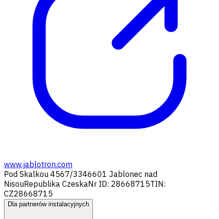
www.jablotron.com
Pod Skalkou 4567/33
46601 Jablonec nad
Nisou
Republika Czeska
Nr ID: 28668715
TIN:
CZ28668715
Dla partnerów instalacyjnych