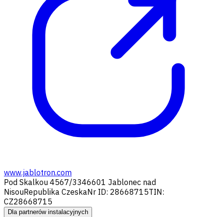
www.jablotron.com
Pod Skalkou 4567/33
46601 Jablonec nad
Nisou
Republika Czeska
Nr ID: 28668715
TIN:
CZ28668715
Dla partnerów instalacyjnych