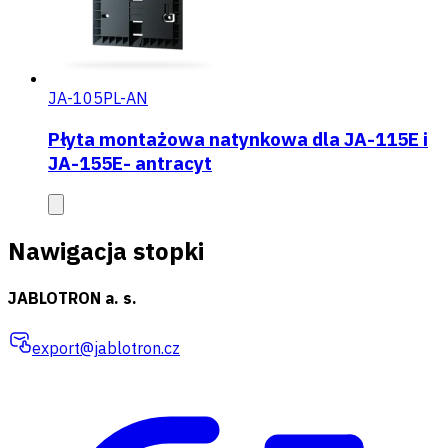
JA-105PL-AN
Płyta montażowa natynkowa dla JA-115E i
JA-155E- antracyt
Nawigacja stopki
JABLOTRON a. s.
export@jablotron.cz