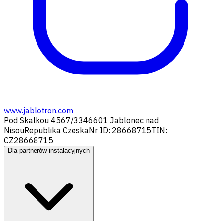
www.jablotron.com
Pod Skalkou 4567/33
46601 Jablonec nad
Nisou
Republika Czeska
Nr ID: 28668715
TIN:
CZ28668715
Dla partnerów instalacyjnych