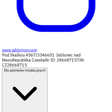
www.jablotron.com
Pod Skalkou 4567/33
46601 Jablonec nad
Nisou
Republika Czeska
Nr ID: 28668715
TIN:
CZ28668715
Dla partnerów instalacyjnych