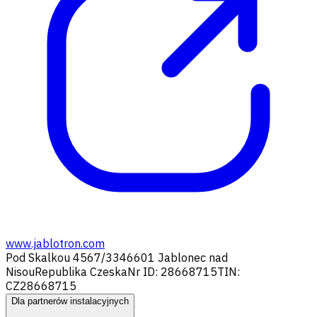
www.jablotron.com
Pod Skalkou 4567/33
46601 Jablonec nad
Nisou
Republika Czeska
Nr ID: 28668715
TIN:
CZ28668715
Dla partnerów instalacyjnych