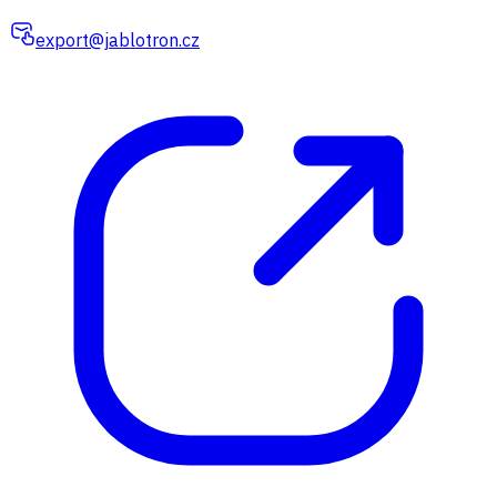
export@jablotron.cz