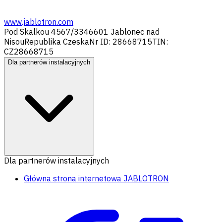
www.jablotron.com
Pod Skalkou 4567/33
46601 Jablonec nad
Nisou
Republika Czeska
Nr ID: 28668715
TIN:
CZ28668715
Dla partnerów instalacyjnych
Dla partnerów instalacyjnych
Główna strona internetowa JABLOTRON