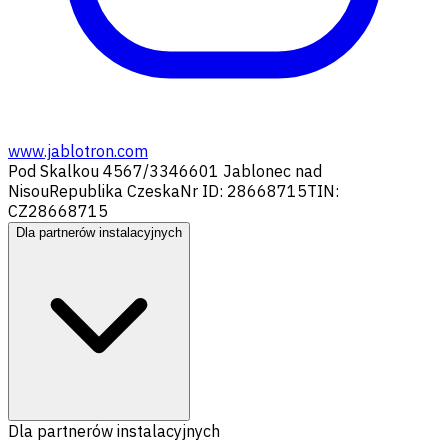
www.jablotron.com
Pod Skalkou 4567/33
46601 Jablonec nad
Nisou
Republika Czeska
Nr ID: 28668715
TIN:
CZ28668715
Dla partnerów instalacyjnych
Dla partnerów instalacyjnych