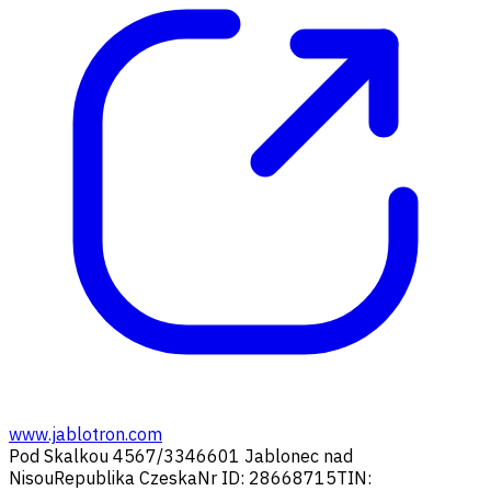
www.jablotron.com
Pod Skalkou 4567/33
46601 Jablonec nad
Nisou
Republika Czeska
Nr ID: 28668715
TIN: