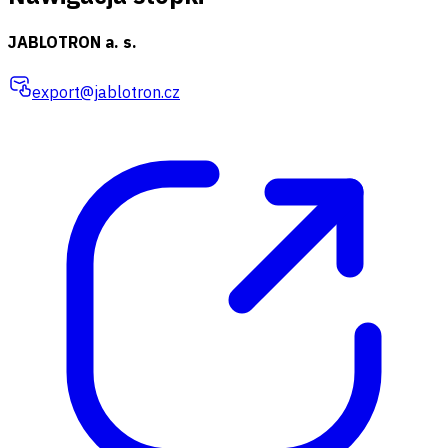
JABLOTRON a. s.
export@jablotron.cz