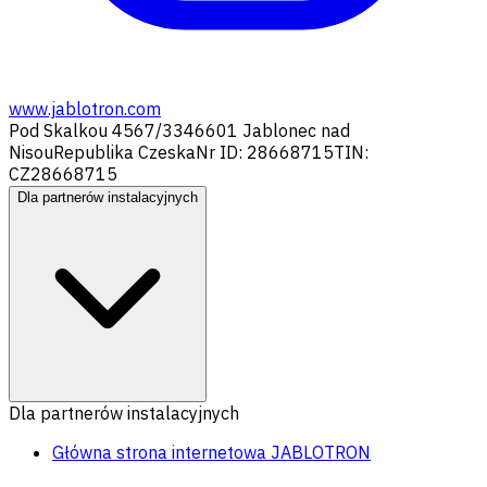
www.jablotron.com
Pod Skalkou 4567/33
46601 Jablonec nad
Nisou
Republika Czeska
Nr ID: 28668715
TIN:
CZ28668715
Dla partnerów instalacyjnych
Dla partnerów instalacyjnych
Główna strona internetowa JABLOTRON