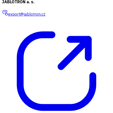
JABLOTRON a. s.
export@jablotron.cz