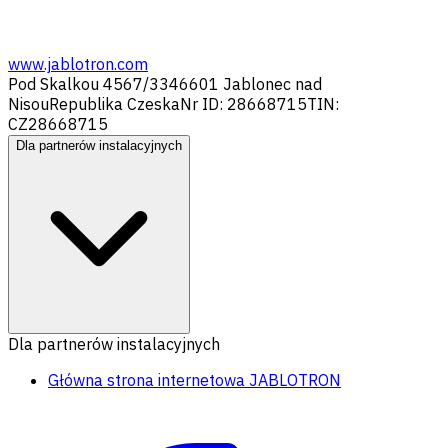
www.jablotron.com
Pod Skalkou 4567/33
46601 Jablonec nad
Nisou
Republika Czeska
Nr ID: 28668715
TIN:
CZ28668715
Dla partnerów instalacyjnych
Dla partnerów instalacyjnych
Główna strona internetowa JABLOTRON