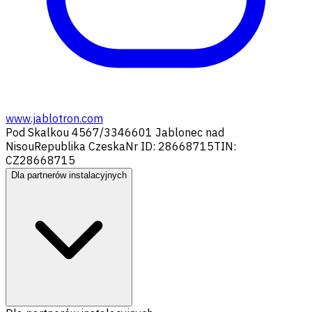
www.jablotron.com
Pod Skalkou 4567/33
46601 Jablonec nad
Nisou
Republika Czeska
Nr ID: 28668715
TIN:
CZ28668715
Dla partnerów instalacyjnych