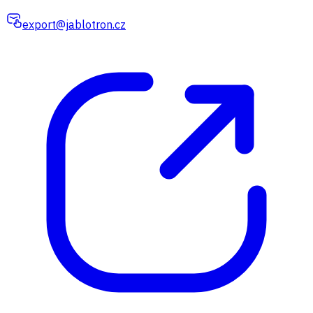
export@jablotron.cz