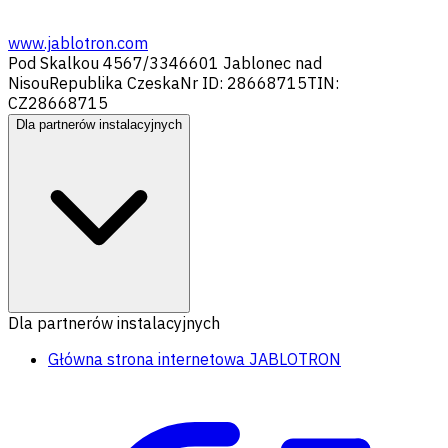
www.jablotron.com
Pod Skalkou 4567/33
46601 Jablonec nad
Nisou
Republika Czeska
Nr ID: 28668715
TIN:
CZ28668715
Dla partnerów instalacyjnych
Dla partnerów instalacyjnych
Główna strona internetowa JABLOTRON