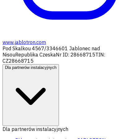
www.jablotron.com
Pod Skalkou 4567/33
46601 Jablonec nad
Nisou
Republika Czeska
Nr ID: 28668715
TIN:
CZ28668715
Dla partnerów instalacyjnych
Dla partnerów instalacyjnych