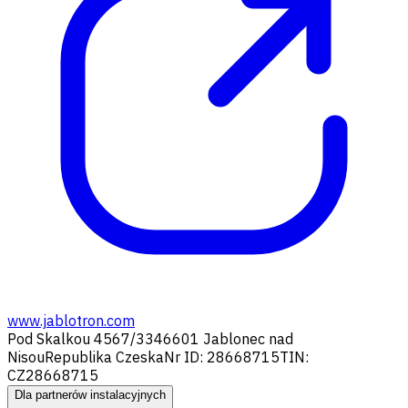
www.jablotron.com
Pod Skalkou 4567/33
46601 Jablonec nad
Nisou
Republika Czeska
Nr ID: 28668715
TIN:
CZ28668715
Dla partnerów instalacyjnych