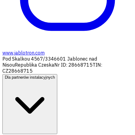
www.jablotron.com
Pod Skalkou 4567/33
46601 Jablonec nad
Nisou
Republika Czeska
Nr ID: 28668715
TIN:
CZ28668715
Dla partnerów instalacyjnych