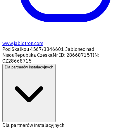
www.jablotron.com
Pod Skalkou 4567/33
46601 Jablonec nad
Nisou
Republika Czeska
Nr ID: 28668715
TIN:
CZ28668715
Dla partnerów instalacyjnych
Dla partnerów instalacyjnych