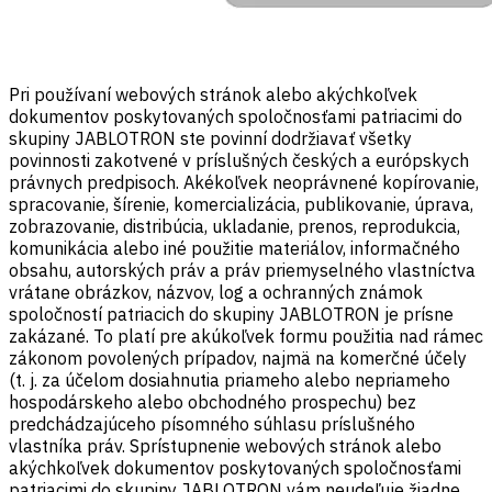
Pri používaní webových stránok alebo akýchkoľvek
dokumentov poskytovaných spoločnosťami patriacimi do
skupiny JABLOTRON ste povinní dodržiavať všetky
povinnosti zakotvené v príslušných českých a európskych
právnych predpisoch. Akékoľvek neoprávnené kopírovanie,
spracovanie, šírenie, komercializácia, publikovanie, úprava,
zobrazovanie, distribúcia, ukladanie, prenos, reprodukcia,
komunikácia alebo iné použitie materiálov, informačného
obsahu, autorských práv a práv priemyselného vlastníctva
vrátane obrázkov, názvov, log a ochranných známok
spoločností patriacich do skupiny JABLOTRON je prísne
zakázané. To platí pre akúkoľvek formu použitia nad rámec
zákonom povolených prípadov, najmä na komerčné účely
(t. j. za účelom dosiahnutia priameho alebo nepriameho
hospodárskeho alebo obchodného prospechu) bez
predchádzajúceho písomného súhlasu príslušného
vlastníka práv. Sprístupnenie webových stránok alebo
akýchkoľvek dokumentov poskytovaných spoločnosťami
patriacimi do skupiny JABLOTRON vám neudeľuje žiadne