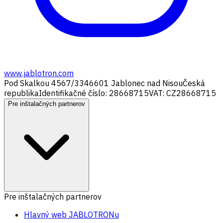
www.jablotron.com
Pod Skalkou 4567/33
46601 Jablonec nad Nisou
Česká
republika
Identifikačné číslo: 28668715
VAT: CZ28668715
Pre inštalačných partnerov
Pre inštalačných partnerov
Hlavný web JABLOTRONu