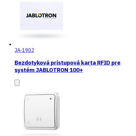
JA-190J
Bezdotyková prístupová karta RFID pre
systém JABLOTRON 100+