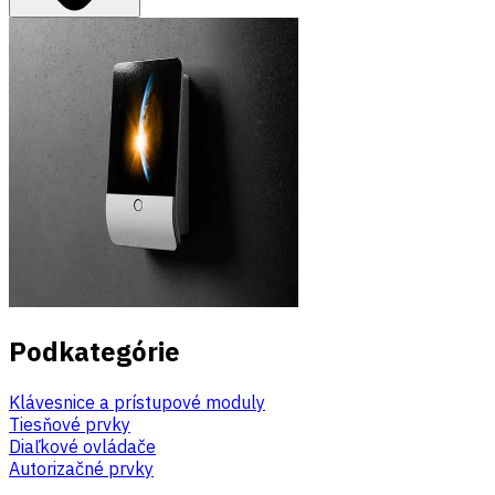
Podkategórie
Klávesnice a prístupové moduly
Tiesňové prvky
Diaľkové ovládače
Autorizačné prvky