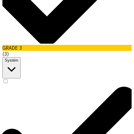
GRADE 3
(
3
)
Systém