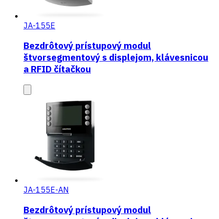
JA-155E
Bezdrôtový prístupový modul
štvorsegmentový s displejom, klávesnicou
a RFID čítačkou
JA-155E-AN
Bezdrôtový prístupový modul