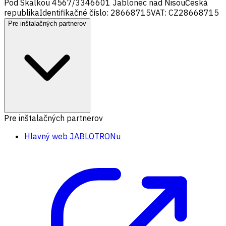
Pod Skalkou 4567/33
46601 Jablonec nad Nisou
Česká
republika
Identifikačné číslo: 28668715
VAT: CZ28668715
Pre inštalačných partnerov
Pre inštalačných partnerov
Hlavný web JABLOTRONu