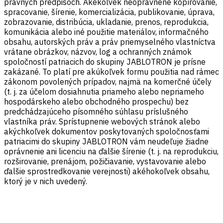
právnych predpisoch. Akékoľvek neoprávnené kopírovanie,
spracovanie, šírenie, komercializácia, publikovanie, úprava,
zobrazovanie, distribúcia, ukladanie, prenos, reprodukcia,
komunikácia alebo iné použitie materiálov, informačného
obsahu, autorských práv a práv priemyselného vlastníctva
vrátane obrázkov, názvov, log a ochranných známok
spoločností patriacich do skupiny JABLOTRON je prísne
zakázané. To platí pre akúkoľvek formu použitia nad rámec
zákonom povolených prípadov, najmä na komerčné účely
(t. j. za účelom dosiahnutia priameho alebo nepriameho
hospodárskeho alebo obchodného prospechu) bez
predchádzajúceho písomného súhlasu príslušného
vlastníka práv. Sprístupnenie webových stránok alebo
akýchkoľvek dokumentov poskytovaných spoločnosťami
patriacimi do skupiny JABLOTRON vám neudeľuje žiadne
oprávnenie ani licenciu na ďalšie šírenie (t. j. na reprodukciu,
rozširovanie, prenájom, požičiavanie, vystavovanie alebo
ďalšie sprostredkovanie verejnosti) akéhokoľvek obsahu,
ktorý je v nich uvedený.