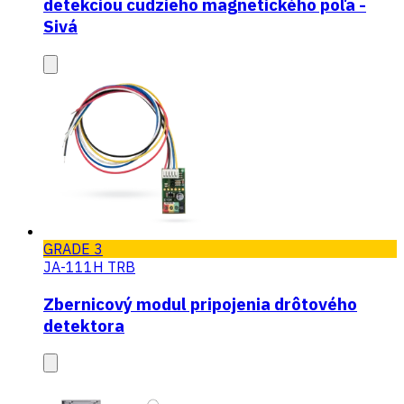
detekciou cudzieho magnetického poľa -
Sivá
GRADE 3
JA-111H TRB
Zbernicový modul pripojenia drôtového
detektora