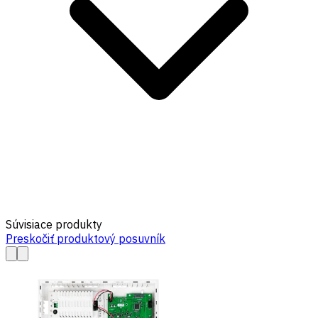
Súvisiace produkty
Preskočiť produktový posuvník