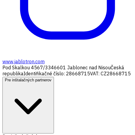
www.jablotron.com
Pod Skalkou 4567/33
46601 Jablonec nad Nisou
Česká
republika
Identifikačné číslo: 28668715
VAT: CZ28668715
Pre inštalačných partnerov