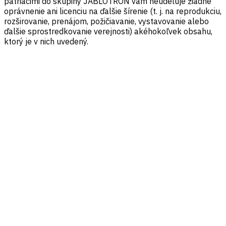
patriacimi do skupiny JABLOTRON vám neudeľuje žiadne
oprávnenie ani licenciu na ďalšie šírenie (t. j. na reprodukciu,
rozširovanie, prenájom, požičiavanie, vystavovanie alebo
ďalšie sprostredkovanie verejnosti) akéhokoľvek obsahu,
ktorý je v nich uvedený.