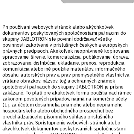
Pri používaní webových stránok alebo akýchkoľvek
dokumentov poskytovaných spoločnosťami patriacimi do
skupiny JABLOTRON ste povinní dodržiavať všetky
povinnosti zakotvené v príslušných českých a európskych
právnych predpisoch. Akékoľvek neoprávnené kopírovanie,
spracovanie, šírenie, komercializácia, publikovanie, úprava,
zobrazovanie, distribúcia, ukladanie, prenos, reprodukcia,
komunikácia alebo iné použitie materiálov, informačného
obsahu, autorských práv a práv priemyselného vlastníctva
vrátane obrázkov, názvov, log a ochranných známok
spoločností patriacich do skupiny JABLOTRON je prísne
zakázané. To platí pre akúkoľvek formu použitia nad rámec
zákonom povolených prípadov, najmä na komerčné účely
(t. j. za účelom dosiahnutia priameho alebo nepriameho
hospodárskeho alebo obchodného prospechu) bez
predchádzajúceho písomného súhlasu príslušného
vlastníka práv. Sprístupnenie webových stránok alebo
akýchkoľvek dokumentov poskytovaných spoločnosťami