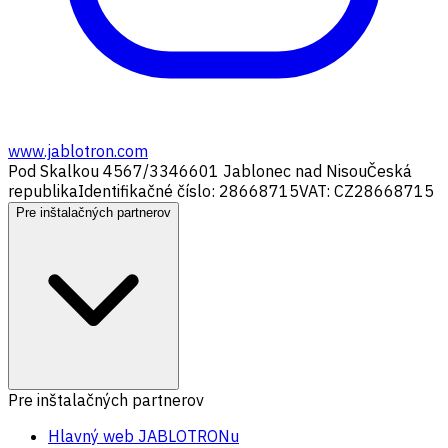
www.jablotron.com
Pod Skalkou 4567/33
46601 Jablonec nad Nisou
Česká
republika
Identifikačné číslo: 28668715
VAT: CZ28668715
Pre inštalačných partnerov
Pre inštalačných partnerov
Hlavný web JABLOTRONu