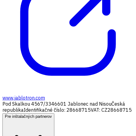
www.jablotron.com
Pod Skalkou 4567/33
46601 Jablonec nad Nisou
Česká
republika
Identifikačné číslo: 28668715
VAT: CZ28668715
Pre inštalačných partnerov