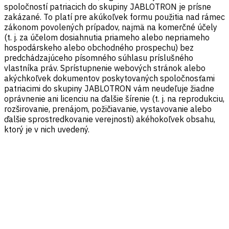
spoločností patriacich do skupiny JABLOTRON je prísne
zakázané. To platí pre akúkoľvek formu použitia nad rámec
zákonom povolených prípadov, najmä na komerčné účely
(t. j. za účelom dosiahnutia priameho alebo nepriameho
hospodárskeho alebo obchodného prospechu) bez
predchádzajúceho písomného súhlasu príslušného
vlastníka práv. Sprístupnenie webových stránok alebo
akýchkoľvek dokumentov poskytovaných spoločnosťami
patriacimi do skupiny JABLOTRON vám neudeľuje žiadne
oprávnenie ani licenciu na ďalšie šírenie (t. j. na reprodukciu,
rozširovanie, prenájom, požičiavanie, vystavovanie alebo
ďalšie sprostredkovanie verejnosti) akéhokoľvek obsahu,
ktorý je v nich uvedený.