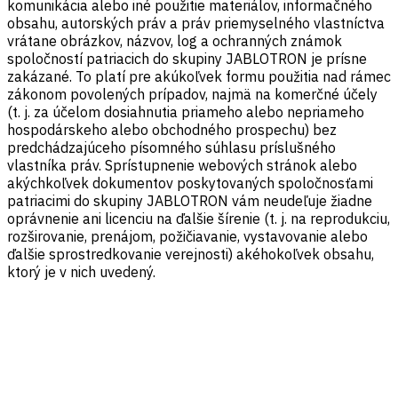
komunikácia alebo iné použitie materiálov, informačného
obsahu, autorských práv a práv priemyselného vlastníctva
vrátane obrázkov, názvov, log a ochranných známok
spoločností patriacich do skupiny JABLOTRON je prísne
zakázané. To platí pre akúkoľvek formu použitia nad rámec
zákonom povolených prípadov, najmä na komerčné účely
(t. j. za účelom dosiahnutia priameho alebo nepriameho
hospodárskeho alebo obchodného prospechu) bez
predchádzajúceho písomného súhlasu príslušného
vlastníka práv. Sprístupnenie webových stránok alebo
akýchkoľvek dokumentov poskytovaných spoločnosťami
patriacimi do skupiny JABLOTRON vám neudeľuje žiadne
oprávnenie ani licenciu na ďalšie šírenie (t. j. na reprodukciu,
rozširovanie, prenájom, požičiavanie, vystavovanie alebo
ďalšie sprostredkovanie verejnosti) akéhokoľvek obsahu,
ktorý je v nich uvedený.