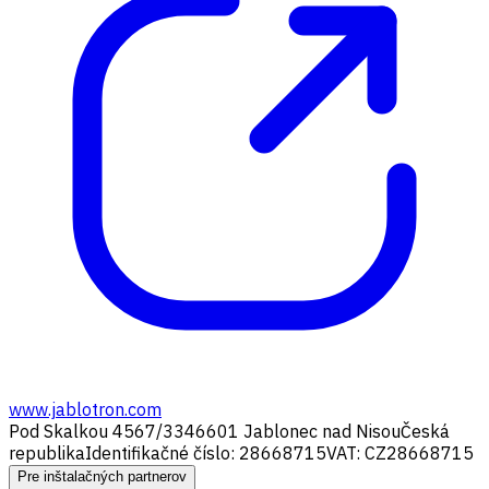
www.jablotron.com
Pod Skalkou 4567/33
46601 Jablonec nad Nisou
Česká
republika
Identifikačné číslo: 28668715
VAT: CZ28668715
Pre inštalačných partnerov