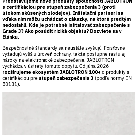
Predstavujeme nové produkty spoločnosti JABLOTRON
s certifikáciou pre stupeň zabezpečenia 3 (proti
útokom skúsených zlodejov). Inštalační partneri sa
vďaka nim môžu uchádzať o zákazky, na ktoré predtým
nedosiahli. Kde je potrebné inštalovať zabezpečenie s
Grade 3? Ako posúdiť riziká objektu? Dozviete sa v
článku.
Bezpečnostné štandardy sa neustále zvyšujú. Poisťovne
vyžadujú vyššiu úroveň ochrany, takže postupne rastú aj
nároky na elektronické zabezpečenie. JABLOTRON
vychádza v ústrety tomuto dopytu. Od júna 2026
rozširujeme ekosystém JABLOTRON 100+
o produkty s
certifikáciou pre
stupeň zabezpečenia 3
(podľa normy EN
50131).