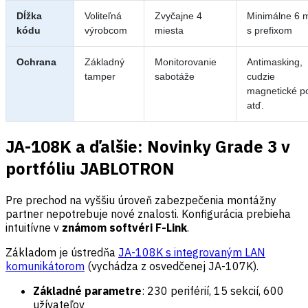
Dĺžka
Voliteľná
Zvyčajne 4
Minimálne 6 m
kódu
výrobcom
miesta
s prefixom
Ochrana
Základný
Monitorovanie
Antimasking,
tamper
sabotáže
cudzie
magnetické p
atď.
JA-108K a ďalšie: Novinky Grade 3 v
portfóliu JABLOTRON
Pre prechod na vyššiu úroveň zabezpečenia montážny
partner nepotrebuje nové znalosti. Konfigurácia prebieha
intuitívne v
známom softvéri F-Link
.
Základom je ústredňa
JA-108K s integrovaným LAN
komunikátorom
(vychádza z osvedčenej JA-107K).
Základné parametre
: 230 periférií, 15 sekcií, 600
užívateľov