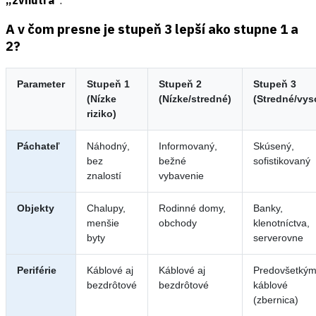
„zvnútra“
.
A v čom presne je stupeň 3 lepší ako stupne 1 a
2?
Parameter
Stupeň 1
Stupeň 2
Stupeň 3
(Nízke
(Nízke/stredné)
(Stredné/vys
riziko)
Páchateľ
Náhodný,
Informovaný,
Skúsený,
bez
bežné
sofistikovaný
znalostí
vybavenie
Objekty
Chalupy,
Rodinné domy,
Banky,
menšie
obchody
klenotníctva,
byty
serverovne
Periférie
Káblové aj
Káblové aj
Predovšetký
bezdrôtové
bezdrôtové
káblové
(zbernica)