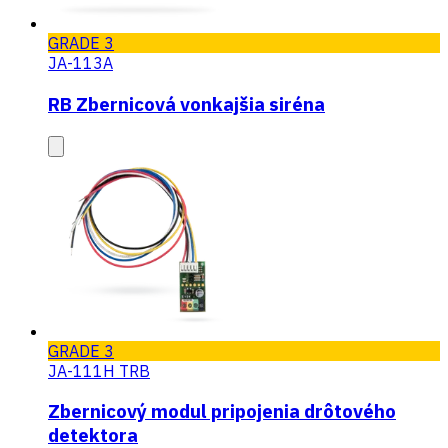
GRADE 3
JA-113A
RB Zbernicová vonkajšia siréna
GRADE 3
JA-111H TRB
Zbernicový modul pripojenia drôtového
detektora