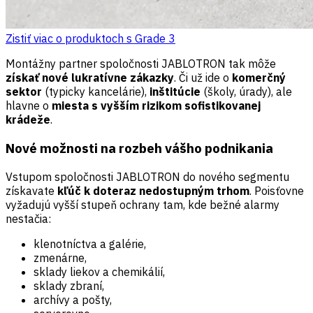
Zistiť viac o produktoch s Grade 3
Montážny partner spoločnosti JABLOTRON tak môže
získať nové lukratívne zákazky
. Či už ide o
komerčný
sektor
(typicky kancelárie),
inštitúcie
(školy, úrady), ale
hlavne o
miesta s vyšším rizikom sofistikovanej
krádeže
.
Nové možnosti na rozbeh vášho podnikania
Vstupom spoločnosti JABLOTRON do nového segmentu
získavate
kľúč k doteraz nedostupným trhom
. Poisťovne
vyžadujú vyšší stupeň ochrany tam, kde bežné alarmy
nestačia:
klenotníctva a galérie,
zmenárne,
sklady liekov a chemikálií,
sklady zbraní,
archívy a pošty,