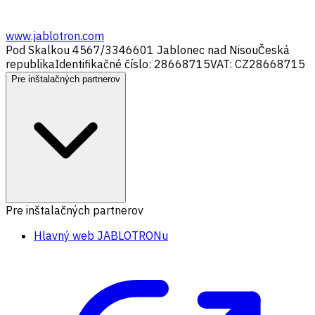
www.jablotron.com
Pod Skalkou 4567/33
46601 Jablonec nad Nisou
Česká
republika
Identifikačné číslo: 28668715
VAT: CZ28668715
Pre inštalačných partnerov
Pre inštalačných partnerov
Hlavný web JABLOTRONu