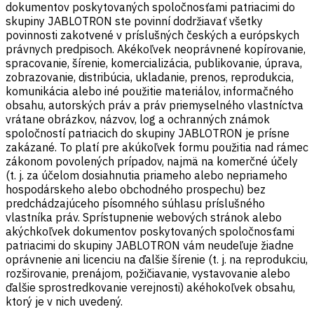
dokumentov poskytovaných spoločnosťami patriacimi do
skupiny JABLOTRON ste povinní dodržiavať všetky
povinnosti zakotvené v príslušných českých a európskych
právnych predpisoch. Akékoľvek neoprávnené kopírovanie,
spracovanie, šírenie, komercializácia, publikovanie, úprava,
zobrazovanie, distribúcia, ukladanie, prenos, reprodukcia,
komunikácia alebo iné použitie materiálov, informačného
obsahu, autorských práv a práv priemyselného vlastníctva
vrátane obrázkov, názvov, log a ochranných známok
spoločností patriacich do skupiny JABLOTRON je prísne
zakázané. To platí pre akúkoľvek formu použitia nad rámec
zákonom povolených prípadov, najmä na komerčné účely
(t. j. za účelom dosiahnutia priameho alebo nepriameho
hospodárskeho alebo obchodného prospechu) bez
predchádzajúceho písomného súhlasu príslušného
vlastníka práv. Sprístupnenie webových stránok alebo
akýchkoľvek dokumentov poskytovaných spoločnosťami
patriacimi do skupiny JABLOTRON vám neudeľuje žiadne
oprávnenie ani licenciu na ďalšie šírenie (t. j. na reprodukciu,
rozširovanie, prenájom, požičiavanie, vystavovanie alebo
ďalšie sprostredkovanie verejnosti) akéhokoľvek obsahu,
ktorý je v nich uvedený.