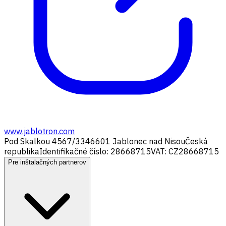
www.jablotron.com
Pod Skalkou 4567/33
46601 Jablonec nad Nisou
Česká
republika
Identifikačné číslo: 28668715
VAT: CZ28668715
Pre inštalačných partnerov