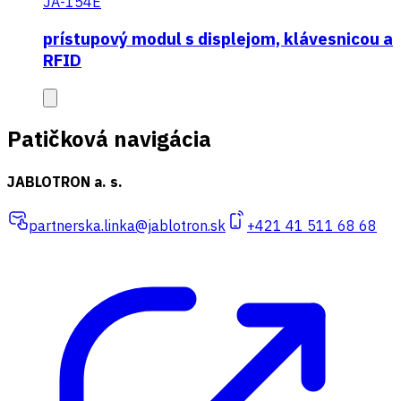
JA-154E
prístupový modul s displejom, klávesnicou a
RFID
Patičková navigácia
JABLOTRON a. s.
partnerska.linka@jablotron.sk
+421 41 511 68 68