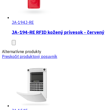
JA-194J-RE
JA-194-RE RFID kožený prívesok - červený
Alternatívne produkty
Preskočiť produktový posuvník