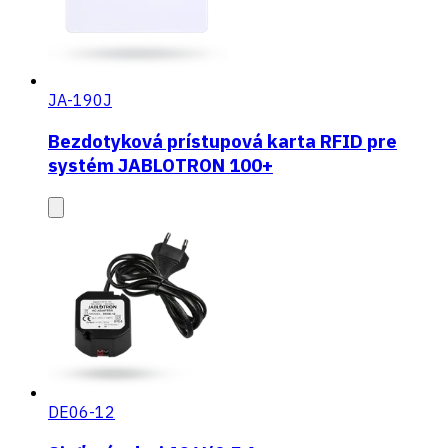
JA-190J
Bezdotyková prístupová karta RFID pre
systém JABLOTRON 100+
DE06-12