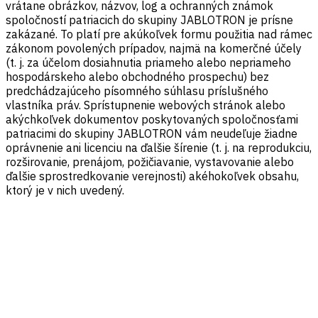
vrátane obrázkov, názvov, log a ochranných známok
spoločností patriacich do skupiny JABLOTRON je prísne
zakázané. To platí pre akúkoľvek formu použitia nad rámec
zákonom povolených prípadov, najmä na komerčné účely
(t. j. za účelom dosiahnutia priameho alebo nepriameho
hospodárskeho alebo obchodného prospechu) bez
predchádzajúceho písomného súhlasu príslušného
vlastníka práv. Sprístupnenie webových stránok alebo
akýchkoľvek dokumentov poskytovaných spoločnosťami
patriacimi do skupiny JABLOTRON vám neudeľuje žiadne
oprávnenie ani licenciu na ďalšie šírenie (t. j. na reprodukciu,
rozširovanie, prenájom, požičiavanie, vystavovanie alebo
ďalšie sprostredkovanie verejnosti) akéhokoľvek obsahu,
ktorý je v nich uvedený.