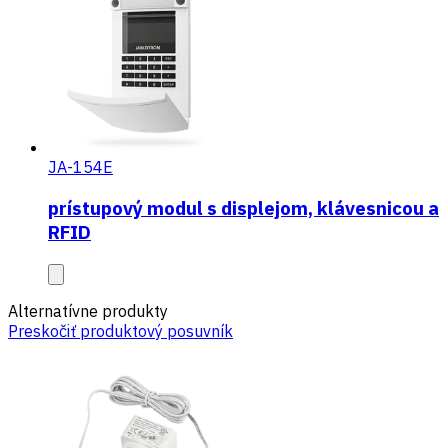
JA-154E
prístupový modul s displejom, klávesnicou a
RFID
Alternatívne produkty
Preskočiť produktový posuvník