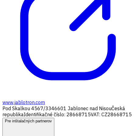
www.jablotron.com
Pod Skalkou 4567/33
46601 Jablonec nad Nisou
Česká
republika
Identifikačné číslo: 28668715
VAT: CZ28668715
Pre inštalačných partnerov