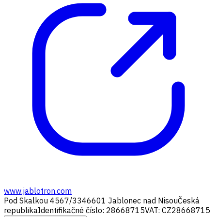
www.jablotron.com
Pod Skalkou 4567/33
46601 Jablonec nad Nisou
Česká
republika
Identifikačné číslo: 28668715
VAT: CZ28668715