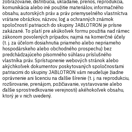
zobrazovanie, distribúcia, ukladanie, prenos, reprodukcia,
komunikácia alebo iné použitie materiálov, informačného
obsahu, autorských práv a práv priemyselného vlastníctva
vrátane obrázkov, názvov, log a ochranných známok
spoločností patriacich do skupiny JABLOTRON je prísne
zakázané. To platí pre akúkoľvek formu použitia nad rámec
zákonom povolených prípadov, najmä na komerčné účely
(t. j. za účelom dosiahnutia priameho alebo nepriameho
hospodárskeho alebo obchodného prospechu) bez
predchádzajúceho písomného súhlasu príslušného
vlastníka práv. Sprístupnenie webových stránok alebo
akýchkoľvek dokumentov poskytovaných spoločnosťami
patriacimi do skupiny JABLOTRON vám neudeľuje žiadne
oprávnenie ani licenciu na ďalšie šírenie (t. j. na reprodukciu,
rozširovanie, prenájom, požičiavanie, vystavovanie alebo
ďalšie sprostredkovanie verejnosti) akéhokoľvek obsahu,
ktorý je v nich uvedený.