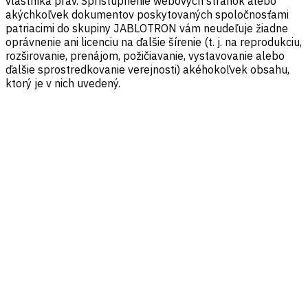
vlastníka práv. Sprístupnenie webových stránok alebo
akýchkoľvek dokumentov poskytovaných spoločnosťami
patriacimi do skupiny JABLOTRON vám neudeľuje žiadne
oprávnenie ani licenciu na ďalšie šírenie (t. j. na reprodukciu,
rozširovanie, prenájom, požičiavanie, vystavovanie alebo
ďalšie sprostredkovanie verejnosti) akéhokoľvek obsahu,
ktorý je v nich uvedený.