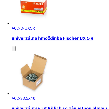
ACC-D-UX5R
univerzálna hmoždinka Fischer UX 5 R
ACC-S3.5X40
univerzálny vrut Killich so zápustnou hlavou