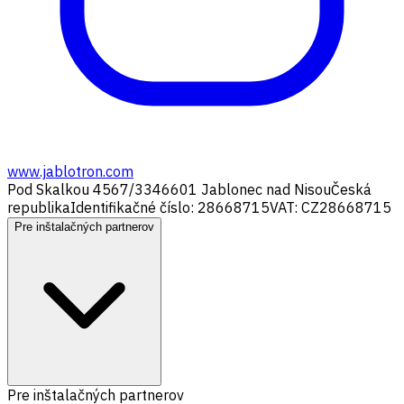
www.jablotron.com
Pod Skalkou 4567/33
46601 Jablonec nad Nisou
Česká
republika
Identifikačné číslo: 28668715
VAT: CZ28668715
Pre inštalačných partnerov
Pre inštalačných partnerov