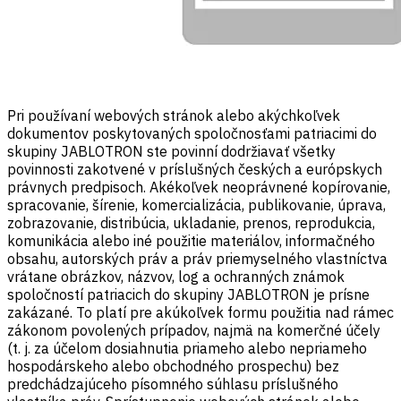
Pri používaní webových stránok alebo akýchkoľvek
dokumentov poskytovaných spoločnosťami patriacimi do
skupiny JABLOTRON ste povinní dodržiavať všetky
povinnosti zakotvené v príslušných českých a európskych
právnych predpisoch. Akékoľvek neoprávnené kopírovanie,
spracovanie, šírenie, komercializácia, publikovanie, úprava,
zobrazovanie, distribúcia, ukladanie, prenos, reprodukcia,
komunikácia alebo iné použitie materiálov, informačného
obsahu, autorských práv a práv priemyselného vlastníctva
vrátane obrázkov, názvov, log a ochranných známok
spoločností patriacich do skupiny JABLOTRON je prísne
zakázané. To platí pre akúkoľvek formu použitia nad rámec
zákonom povolených prípadov, najmä na komerčné účely
(t. j. za účelom dosiahnutia priameho alebo nepriameho
hospodárskeho alebo obchodného prospechu) bez
predchádzajúceho písomného súhlasu príslušného